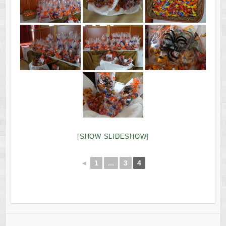
[SHOW SLIDESHOW]
◄
1
...
3
4