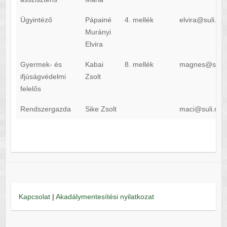
Ügyintéző
Pápainé
4. mellék
elvira@suli.ma
Murányi
Elvira
Gyermek- és
Kabai
8. mellék
magnes@suli.m
ifjúságvédelmi
Zsolt
felelős
Rendszergazda
Sike Zsolt
maci@suli.mar
Kapcsolat
|
Akadálymentesítési nyilatkozat