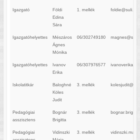
Igazgató
Földi
1. mellék
foldie@suli.ma
Edina
Sára
Igazgatóhelyettes
Mészáros
06/302749180
magnes@suli.m
Ágnes
Mónika
Igazgatóhelyettes
Ivanov
06/307976577
ivanoverika@su
Erika
Iskolatitkár
Baloghné
3. mellék
kolesjudit@sul
Köles
Judit
Pedagógiai
Bognár
3. mellék
bognar.brigitt
asszisztens
Brigitta
Pedagógiai
Vidinszki
3. mellék
vidinszki.mari
asszisztens
Mária