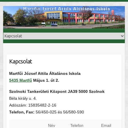
Skip
to
content
Kapcsolat
Martfűi József Attila Általános Iskola
5435 Martfű
Május 1. út 2.
Szolnoki Tankerületi Központ JA39 5000 Szolnok
Béla király u. 4.
Adószám: 15835482-2-16
Telefon, Fax:
56/450-025 és 56/580-590
Név
Telefon
Email