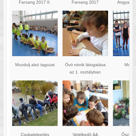
Farsang 2017 II.
Farsang 2017
Angyalok 
Mozdulj alsó tagozat
Óvó nénik látogatása
Mozdu
az 1. osztályban
Csukatelepítés
Vetélkedő &&
Őszi de