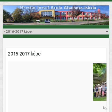
Skip
to
content
2016-2017 képei
Nyári