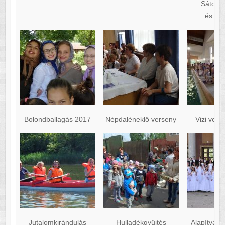
Sátoral
és kö
Bolondballagás 2017
Népdaléneklő verseny
Vizi veté
Jutalomkirándulás
Hulladékgyűjtés
Alapítvány