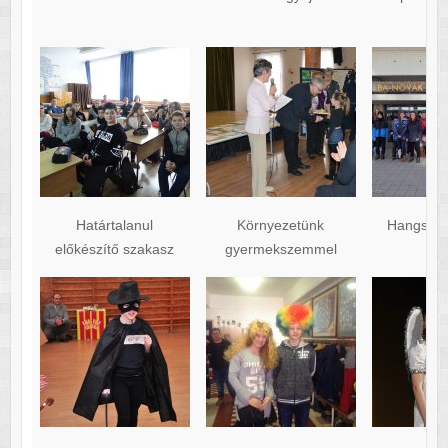
Határtalanul
Környezetünk
Hangszer
előkészítő szakasz
gyermekszemmel