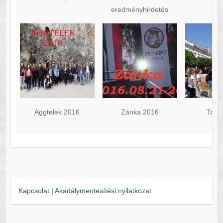
eredményhirdetés
Aggtelek 2016
Zánka 2016
Tata
2. 
Kapcsolat
|
Akadálymentesítési nyilatkozat