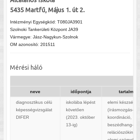
5435 Martfű, Május 1. út 2.
Intézményi Egységkód: T080JA3901
Szolnoki Tankerületi Központ JA39
Vármegye: Jász-Nagykun-Szolnok
OM azonosító: 201511
Mérési háló
neve
időpontja
tartalma
diagnosztikus célú
iskolába lépést
elemi készsége
képességvizsgálat
követően
(írásmozgás-
DIFER
(2023. október
koordináció,
13-ig)
beszédhang-hall
relációszókincs,
elemi számolás,