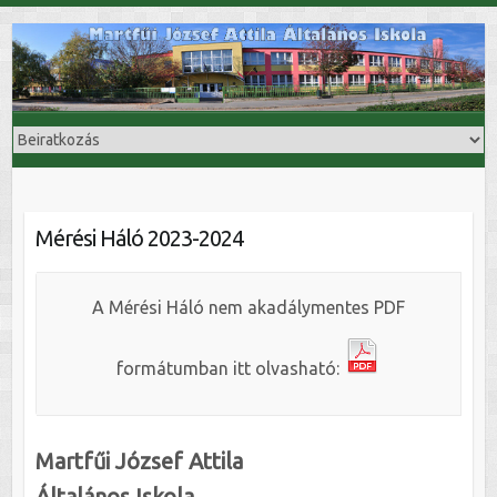
Skip
to
content
Mérési Háló 2023-2024
A Mérési Háló nem akadálymentes PDF
formátumban itt olvasható:
Martfűi József Attila
Általános Iskola