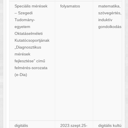
Speciális mérések
folyamatos
matematika,
– Szegedi
szövegértés,
Tudomány-
induktív
egyetem
gondolkodás
Oktatáselméleti
Kutatócsoportjának
„Diagnosztikus
mérések
fejlesztése” című
felmérés-sorozata
(e-Dia)
digitális
2023.szept.25-
digitális kultúra 