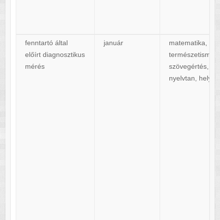
fenntartó által
január
matematika,
előírt diagnosztikus
természetismere
mérés
szövegértés, írá
nyelvtan, helyes