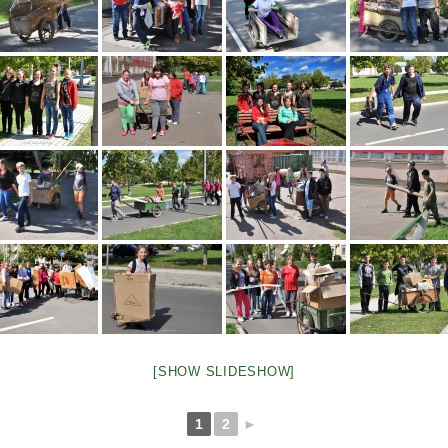
[SHOW SLIDESHOW]
1
2
►