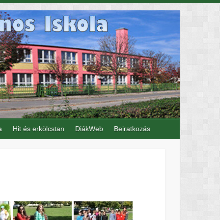
a
Hit és erkölcstan
DiákWeb
Beiratkozás