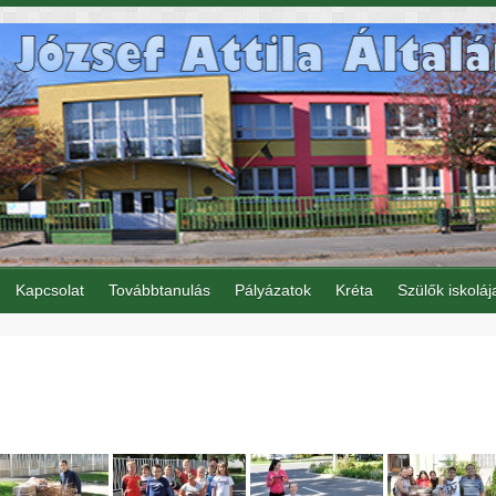
Kapcsolat
Továbbtanulás
Pályázatok
Kréta
Szülők iskoláj