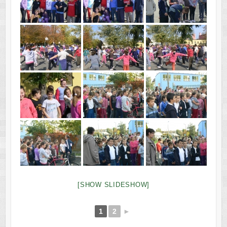
[SHOW SLIDESHOW]
1
2
►